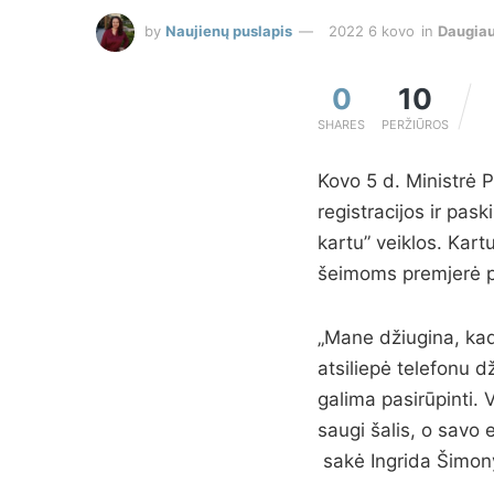
by
Naujienų puslapis
2022 6 kovo
in
Daugia
0
10
SHARES
PERŽIŪROS
Kovo 5 d. Ministrė P
registracijos ir pas
kartu” veiklos. Kar
šeimoms premjerė par
„Mane džiugina, kad
atsiliepė telefonu d
galima pasirūpinti. 
saugi šalis, o savo 
sakė Ingrida Šimon