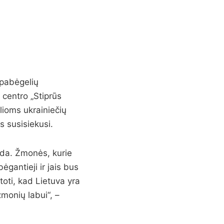
 pabėgelių
 centro „Stiprūs
lioms ukrainiečių
s susisiekusi.
eda. Žmonės, kurie
ėgantieji ir jais bus
toti, kad Lietuva yra
žmonių labui“, –