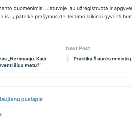
ento duomenimis, Lietuvoje jau užregistruota ir apgyv
 iš jų pateikė prašymus dėl leidimo laikinai gyventi hum
Next Post
ras „Nerimauju. Kaip
Praktika Šiaurės ministrų
gyventi šiuo metu?“
Naujienų puslapis