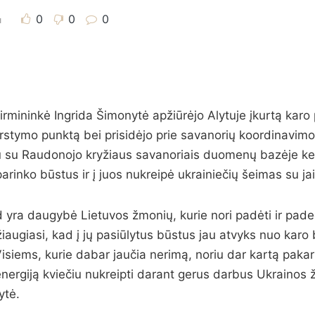
0
0
0
u
irmininkė Ingrida Šimonytė apžiūrėjo Alytuje įkurtą karo
kirstymo punktą bei prisidėjo prie savanorių koordinavimo
tu su Raudonojo kryžiaus savanoriais duomenų bazėje ke
inko būstus ir į juos nukreipė ukrainiečių šeimas su jai
 yra daugybė Lietuvos žmonių, kurie nori padėti ir pad
žiaugiasi, kad į jų pasiūlytus būstus jau atvyks nuo karo b
Visiems, kurie dabar jaučia nerimą, noriu dar kartą pakar
energiją kviečiu nukreipti darant gerus darbus Ukrainos 
ytė.